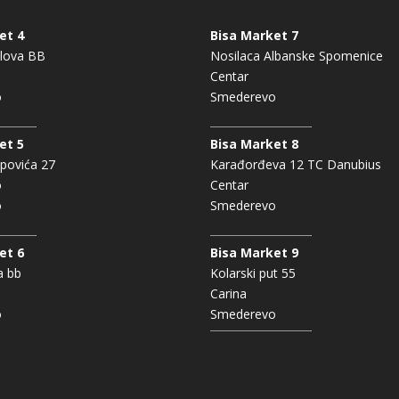
et 4
Bisa Market 7
lova BB
Nosilaca Albanske Spomenice
Centar
o
Smederevo
et 5
Bisa Market 8
povića 27
Karađorđeva 12 TC Danubius
o
Centar
o
Smederevo
et 6
Bisa Market 9
a bb
Kolarski put 55
Carina
o
Smederevo