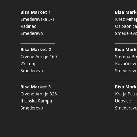
Bisa Market 1
Bisa Mark
Smederevska 5/1
Knez Mihaj
Radinac
Osipaonica
Smederevo
Smederev
Bisa Market 2
Bisa Mark
Crvene Armije 160
Sretena Po
25. maj
Kovačićev
Smederevo
Smederev
Bisa Market 3
Bisa Mark
Crvene Armije 326
Kralja Petr
II Lipska Rampa
Udovice
Smederevo
Smederev