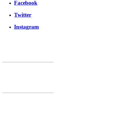
Facebook
Twitter
Instagram
Bisa Market 1
Smederevska 5/1
Radinac
Smederevo
Bisa Market 2
Crvene Armije 160
25. maj
Smederevo
Bisa Market 3
Crvene Armije 326
II Lipska Rampa
Smederevo
Bisa Market 4