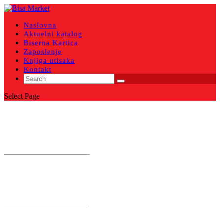
Naslovna
Aktuelni katalog
Biserna Kartica
Zaposlenje
Knjiga utisaka
Kontakt
Select Page
Bisa Market 1
Smederevska 5/1
Radinac
Smederevo
Bisa Market 2
Crvene Armije 160
25. maj
Smederevo
Bisa Market 3